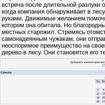
встреча после длительной разлуки 
когда компания обнаруживает в лес
руками. Движимые желанием помочь 
котором она обитала. Но благородны
местных старожил. Стремясь отомс
самонадеянным чужакам, они отправ
неоспоримое преимущество на своей
дерево в лесу. Они становятся его т
Добавлять комментарии могу
[
Р
Calendar
Пн
Вт
5
6
12
13
19
20
26
27