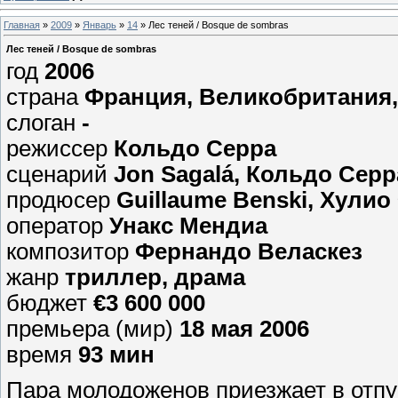
Главная
»
2009
»
Январь
»
14
» Лес теней / Bosque de sombras
Лес теней / Bosque de sombras
год
2006
страна
Франция, Великобритания,
слоган
-
режиссер
Кольдо Серра
сценарий
Jon Sagalá, Кольдо Серр
продюсер
Guillaume Benski, Хулио Ф
оператор
Унакс Мендиа
композитор
Фернандо Веласкез
жанр
триллер, драма
бюджет
€3 600 000
премьера (мир)
18 мая 2006
время
93 мин
Пара молодоженов приезжает в отпу