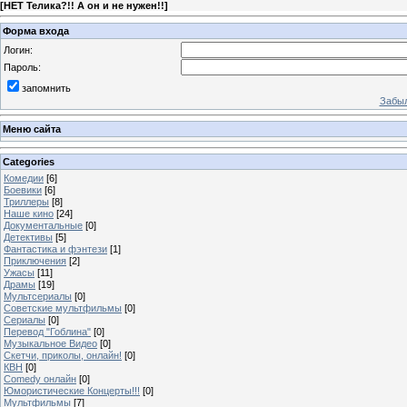
[
НЕТ Телика?!! А он и не нужен!!
]
Форма входа
Логин:
Пароль:
запомнить
Забыл
Меню сайта
Categories
Комедии
[6]
Боевики
[6]
Триллеры
[8]
Наше кино
[24]
Документальные
[0]
Детективы
[5]
Фантастика и фэнтези
[1]
Приключения
[2]
Ужасы
[11]
Драмы
[19]
Мультсериалы
[0]
Советские мультфильмы
[0]
Сериалы
[0]
Перевод "Гоблина"
[0]
Музыкальное Видео
[0]
Скетчи, приколы, онлайн!
[0]
КВН
[0]
Comedy онлайн
[0]
Юмористические Концерты!!!
[0]
Мультфильмы
[7]