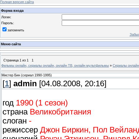
Полная версия сайта
Форма входа
Логин:
Пароль:
запомнить
Забыл
Меню сайта
Страница
1
из
1
1
Фильмы онлайн, сериалы онлайн, онлайн ТВ, онлайн мультфильмы
»
Сериалы онлайн
Мистер Бин (сериал 1990-1995)
[
1
]
admin
[04.08.2008, 20:16]
год
1990 (1 сезон)
страна
Великобритания
слоган
-
режиссер
Джон Биркин, Пол Вейлан
сценарий
Роуэн Эткинсон, Ричард Ке