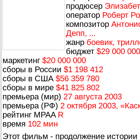
продюсер
Элизабет
оператор
Роберт Ро
композитор
Антони
Депп, ...
жанр
боевик, трилл
бюджет
$29 000 00
маркетинг
$20 000 000
сборы в России
$1 198 412
сборы в США
$56 359 780
сборы в мире
$41 825 802
премьера (мир)
27 августа 2003
премьера (РФ)
2 октября 2003, «Кас
рейтинг MPAA
R
время
102 мин
Этот фильм - продолжение истории о