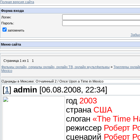
Полная версия сайта
Форма входа
Логин:
Пароль:
запомнить
Забыл
Меню сайта
Страница
1
из
1
1
Фильмы онлайн, сериалы онлайн, онлайн ТВ, онлайн мультфильмы
»
Триллеры онлай
Mexico
Однажды в Мексике: Отчаянный 2 / Once Upon a Time in Mexico
[
1
]
admin
[06.08.2008, 22:34]
год
2003
страна
США
слоган
«The Time H
режиссер
Роберт Р
сценарий
Роберт Р