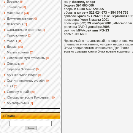
Боевики
жанр
боевик, спорт
[6]
бюджет
$94 000 000
Триллеры
[8]
сборы
в США $32 720 065
сборы
в мире + $22 024 673 = $54 744 738
Наше кино
[24]
зрители
Бразилия 264.91 тыс. Германия 193
Документальные
[0]
премьера (мир)
8 марта 2001
премьера (РФ)
29 ноября 2001, «Космопол
Детективы
[5]
релиз на DVD
4 декабря 2008
Фантастика и фэнтези
[1]
рейтинг MPAA
рейтинг PG-13
время
116 мин
Приключения
[2]
Чрезвычайно талантливый, но еще очень мо
Ужасы
[11]
специалист-наставник, который не даст карь
Драмы
[19]
Этим специалистом становится Джо Тэнто — 
только сделать юного Блая новым королем го
Мультсериалы
[0]
Советские мультфильмы
[0]
Сериалы
[0]
Перевод "Гоблина"
[0]
Музыкальное Видео
[0]
Скетчи, приколы, онлайн!
[0]
КВН
[0]
Comedy онлайн
[0]
Юмористические Концерты!!!
[0]
Мультфильмы
[7]
» Поиск