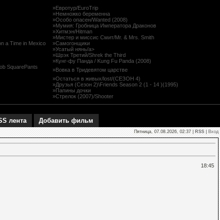
»Евротур/EuroTrip
»Немножко беременна
»Особо опасен/Wanted (2008)
»Мумия: Гробница Императора Драконов
»Хитмэн/Hitman
»Мистер и миссис Смит/Mr. & Mrs. Smith
 a Time in Mexico
»Самогонщики
»Усатый нянь/a>
»Шрэк Третий/Shrek the Third
»Кунг-фу Панда / Kung Fu Panda (2008)
ob SquarePants
»Вовка в Тридевятом царстве
»Остаться в живых/lost/(СЕЗОН 4)
»Друзья (Сезон 2)\Friends Season 2 (1 - 14 )(1995)
»Папины дочки
»Стрелок (2007)/Shooter
SS лента
Добавить фильм
Пятница, 07.08.2026, 02:37 |
RSS
|
Вход
18:45