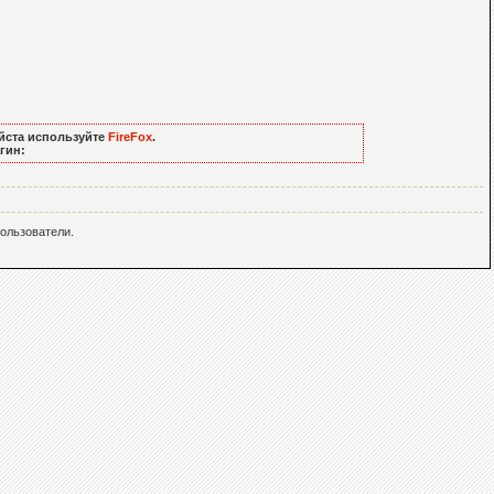
йста используйте
FireFox
.
гин:
ользователи.