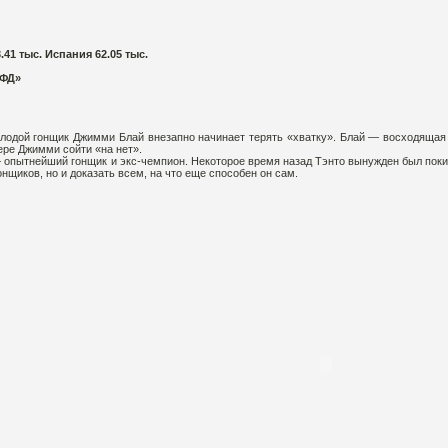
.41 тыс. Испания 62.05 тыс.
 ФД»
лодой гонщик Джимми Блай внезапно начинает терять «хватку». Блай — восходящая 
ере Джимми сойти «на нет».
опытнейший гонщик и экс-чемпион. Некоторое время назад Тэнто вынужден был покину
нщиков, но и доказать всем, на что еще способен он сам.