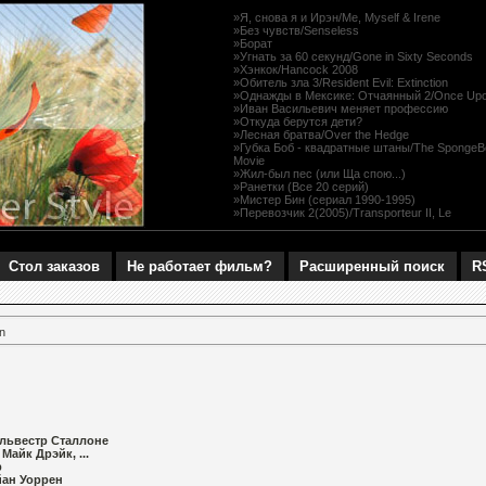
»Я, снова я и Ирэн/Me, Myself & Irene
»Без чувств/Senseless
»Борат
»Угнать за 60 секунд/Gone in Sixty Seconds
»Хэнкок/Hancock 2008
»Обитель зла 3/Resident Evil: Extinction
»Однажды в Мексике: Отчаянный 2/Once Upon
»Иван Васильевич меняет профессию
»Откуда берутся дети?
»Лесная братва/Over the Hedge
»Губка Боб - квадратные штаны/The SpongeB
Movie
»Жил-был пес (или Ща спою...)
»Ранетки (Все 20 серий)
»Мистер Бин (сериал 1990-1995)
»Перевозчик 2(2005)/Transporteur II, Le
Стол заказов
Не работает фильм?
Расширенный поиск
R
n
Сильвестр Сталлоне
Майк Дрэйк, ...
р
йан Уоррен