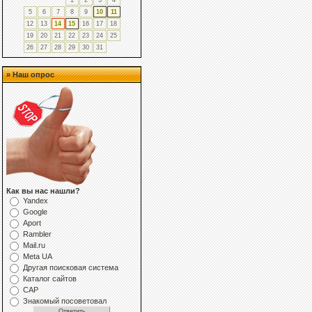
1
2
3
4
5
6
7
8
9
10
11
12
13
14
15
16
17
18
19
20
21
22
23
24
25
26
27
28
29
30
31
» Наш опрос
Как вы нас нашли?
Yandex
Google
Aport
Rambler
Mail.ru
Meta UA
Другая поисковая система
Каталог сайтов
САР
Знакомый посоветовал