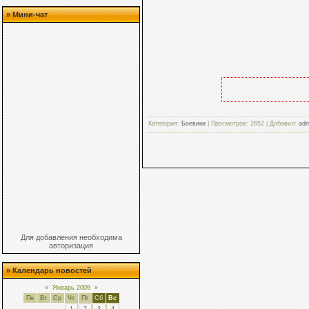
» Мини-чат
Категория:
Боевики
| Просмотров: 2652 | Добавил:
adm
Для добавления необходима
авторизация
» Календарь новостей
«
Январь 2009
»
Пн
Вт
Ср
Чт
Пт
Сб
Вс