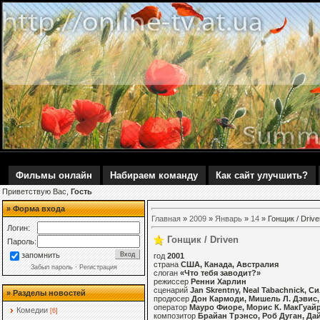
Фильмы онлайн
Набираем команду
Как сайт улучшить?
Приветствую Вас,
Гость
» Форма входа
Главная
»
2009
»
Январь
»
14
» Гонщик / Drive
Логин:
Гонщик / Driven
Пароль:
запомнить
год
2001
страна
США, Канада, Австралия
Забыл пароль
·
Регистрация
слоган
«Что тебя заводит?»
режиссер
Ренни Харлин
сценарий
Jan Skrentny, Neal Tabachnick, 
» Разделы новостей
продюсер
Дон Кармоди, Мишель Л. Дэвис, 
оператор
Мауро Фиоре, Морис К. МакГуай
Комедии
[6]
композитор
Брайан Трэнсо, Роб Дуган, Да