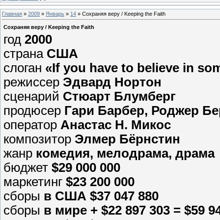
Главная
»
2009
»
Январь
»
14
» Сохраняя веру / Keeping the Faith
Сохраняя веру / Keeping the Faith
год
2000
страна
США
слоган
«If you have to believe in so
режиссер
Эдвард Нортон
сценарий
Стюарт Блумберг
продюсер
Гари Барбер, Роджер Бер
оператор
Анастас Н. Микос
композитор
Элмер Бёрнстин
жанр
комедия, мелодрама, драма
бюджет
$29 000 000
маркетинг
$23 200 000
сборы
в США $37 047 880
сборы
в мире + $22 897 303 = $59 9