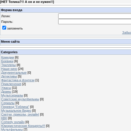
[
НЕТ Телика?!! А он и не нужен!!
]
Форма входа
Логин:
Пароль:
запомнить
Забыл
Меню сайта
Categories
Комедии
[6]
Боевики
[6]
Триллеры
[8]
Наше кино
[24]
Документальные
[0]
Детективы
[5]
Фантастика и фэнтези
[1]
Приключения
[2]
Ужасы
[11]
Драмы
[19]
Мультсериалы
[0]
Советские мультфильмы
[0]
Сериалы
[0]
Перевод "Гоблина"
[0]
Музыкальное Видео
[0]
Скетчи, приколы, онлайн!
[0]
КВН
[0]
Comedy онлайн
[0]
Юмористические Концерты!!!
[0]
Мультфильмы
[7]