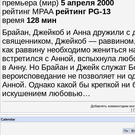
премьера (мир)
5 апреля 2000
рейтинг MPAA
рейтинг PG-13
время
128 мин
Брайан, Джейкоб и Анна дружили с 
священником, Джейкоб — раввином,
как раввину необходимо жениться на
встретился с Анной, вспыхнула люб
в Анну. Но Брайан и Джейк служат Бо
вероисповедание не позволяет ни о
Анной. Однако какой бы крепкой ни 
искушением любовью…
Добавлять комментарии могу
[
Р
Calendar
Пн
Вт