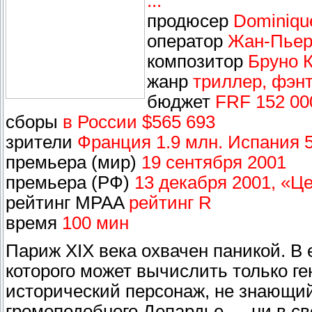
...
продюсер
Dominiqu
оператор
Жан-Пьер
композитор
Бруно 
жанр
триллер, фэнт
бюджет
FRF 152 00
сборы
в России $565 693
зрители
Франция 1.9 млн. Испания 5
премьера (мир)
19 сентября 2001
премьера (РФ)
13 декабря 2001, «
рейтинг MPAA
рейтинг R
время
100 мин
Париж ХIХ века охвачен паникой. В 
которого может вычислить только 
исторический персонаж, не знающи
громоподобного Депардье — ни в св