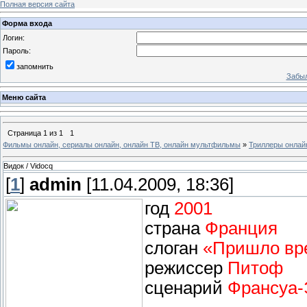
Полная версия сайта
Форма входа
Логин:
Пароль:
запомнить
Забыл
Меню сайта
Страница
1
из
1
1
Фильмы онлайн, сериалы онлайн, онлайн ТВ, онлайн мультфильмы
»
Триллеры онлай
Видок / Vidocq
[
1
]
admin
[11.04.2009, 18:36]
год
2001
страна
Франция
слоган
«Пришло вре
режиссер
Питоф
сценарий
Франсуа-