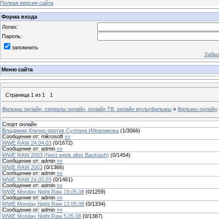
Полная версия сайта
Форма входа
Логин:
Пароль:
запомнить
Забыл
Меню сайта
Страница
1
из
1
1
Фильмы онлайн, сериалы онлайн, онлайн ТВ, онлайн мультфильмы
»
Фильмы онлайн
Спорт онлайн
Владимир Кличко против Султана Ибрагимова
(
1
/
3066
)
Сообщение от:
mikrosoft
»»
WWE RAW 24.04.03
(
0
/
1672
)
Сообщение от:
admin
»»
WWE RAW 2003 (Next week after Backlash)
(
0
/
1454
)
Сообщение от:
admin
»»
WWE RAW 2003
(
0
/
1366
)
Сообщение от:
admin
»»
WWE RAW 24.03.03
(
0
/
1461
)
Сообщение от:
admin
»»
WWE Monday Night Raw 19.05.08
(
0
/
1259
)
Сообщение от:
admin
»»
WWE Monday Night Raw 12.05.08
(
0
/
1334
)
Сообщение от:
admin
»»
WWE Monday Night Raw 5.05.08
(
0
/
1387
)