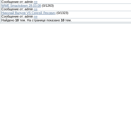
Сообщение от:
admin
»»
WWE Smackdown 28.03.08
(
0
/
1263
)
Сообщение от:
admin
»»
Николай Валуев VS Сергей Ляхович
(
0
/
1323
)
Сообщение от:
admin
»»
Найдено
10
тем. На странице показано
10
тем.