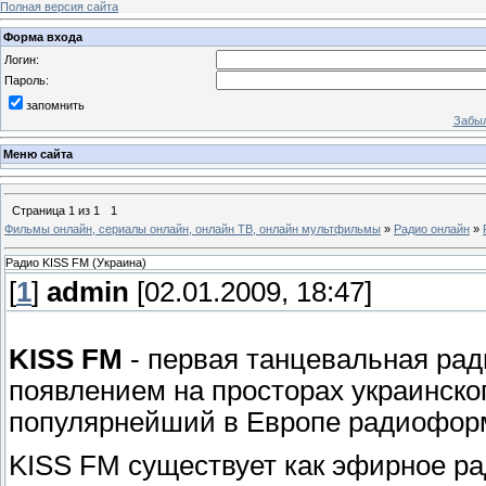
Полная версия сайта
Форма входа
Логин:
Пароль:
запомнить
Забыл
Меню сайта
Страница
1
из
1
1
Фильмы онлайн, сериалы онлайн, онлайн ТВ, онлайн мультфильмы
»
Радио онлайн
»
Радио KISS FM (Украина)
[
1
]
admin
[02.01.2009, 18:47]
KISS FM
- первая танцевальная рад
появлением на просторах украинск
популярнейший в Европе радиофор
KISS FM существует как эфирное рад