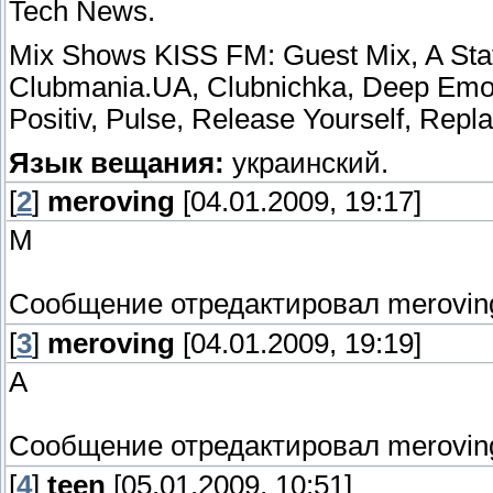
Tech News.
Mix Shows KISS FM: Guest Mix, A State 
Clubmania.UA, Clubnichka, Deep Emot
Positiv, Pulse, Release Yourself, Repl
Язык вещания:
украинский.
[
2
]
meroving
[04.01.2009, 19:17]
М
Сообщение отредактировал
merovin
[
3
]
meroving
[04.01.2009, 19:19]
А
Сообщение отредактировал
merovin
[
4
]
teen
[05.01.2009, 10:51]